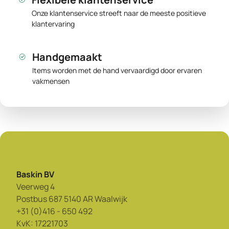
Onze klantenservice streeft naar de meeste positieve
klantervaring
Handgemaakt
Items worden met de hand vervaardigd door ervaren
vakmensen
Baskin BV
Veerweg 4
Postbus 687 5140 AR Waalwijk
+31 (0)416 - 650 492
KvK: 17221703