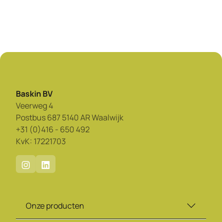
Baskin BV
Veerweg 4
Postbus 687 5140 AR Waalwijk
+31 (0)416 - 650 492
KvK: 17221703
Onze producten